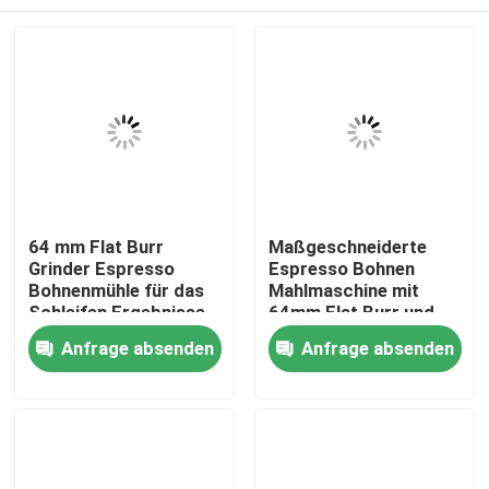
64 mm Flat Burr
Maßgeschneiderte
Grinder Espresso
Espresso Bohnen
Bohnenmühle für das
Mahlmaschine mit
Schleifen Ergebnisse
64mm Flat Burr und
120g Kapazität
Haus
Anfrage absenden
Anfrage absenden
Produkte
VR Show