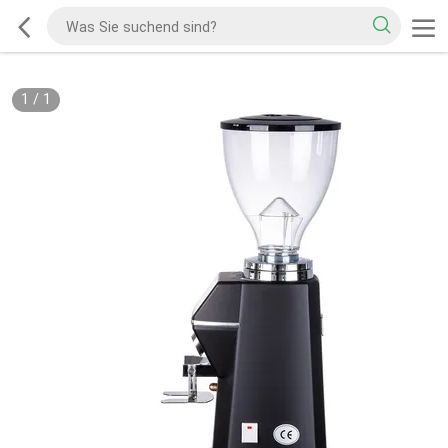
1
/
1