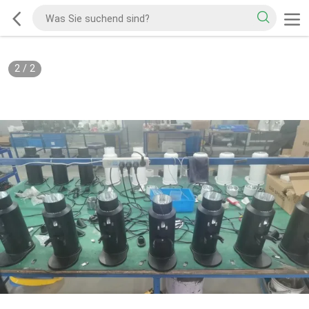
2
/
2