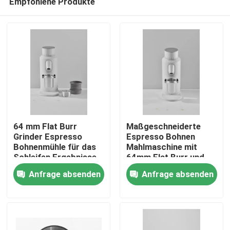
Empfohlene Produkte
64 mm Flat Burr
Maßgeschneiderte
Grinder Espresso
Espresso Bohnen
Bohnenmühle für das
Mahlmaschine mit
Schleifen Ergebnisse
64mm Flat Burr und
Haus
120g Kapazität
Anfrage absenden
Anfrage absenden
Produkte
VR Show