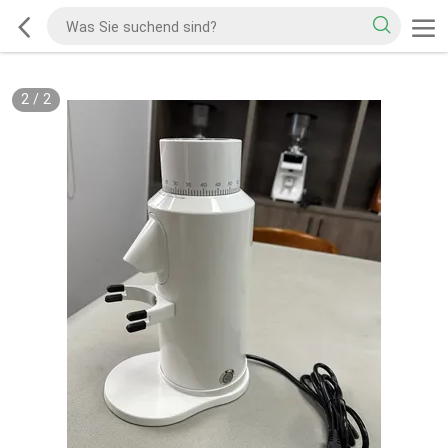
2
/
2