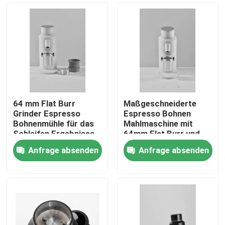
64 mm Flat Burr
Maßgeschneiderte
Grinder Espresso
Espresso Bohnen
Bohnenmühle für das
Mahlmaschine mit
Schleifen Ergebnisse
64mm Flat Burr und
120g Kapazität
Anfrage absenden
Anfrage absenden
Haus
Produkte
VR Show