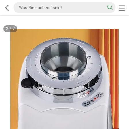
2
/
7