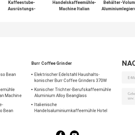
FAQ:
1.Q: Nehmen Sie Soem für die Marke des Kunden an?
: Ja können wir Ihr Logo auf die Maschine setzen, oder ändern Sie die 
2. Q: Wie man diese Maschine benutzt?
: Es gibt ein instructiontion der Maschine im Kasten. Wir können Ihnen
Anwendung erhalten.
3.Q: Sind Sie Handelsgesellschaft oder Hersteller?
: Wir sind der Berufshersteller, zum von den Kaffeemühlen herzustelle
4.Q: Wie lang ist die Vorbereitungs- und Anlaufzeit?