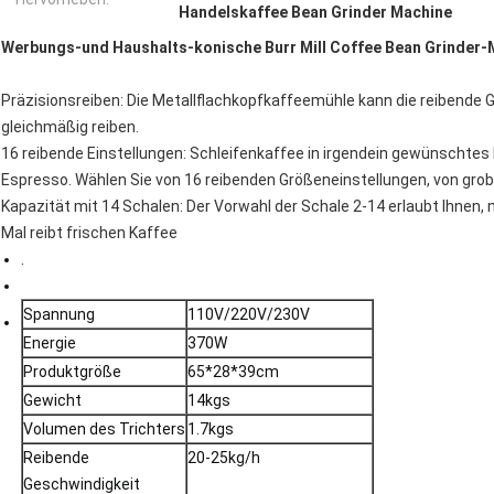
Handelskaffee Bean Grinder Machine
Werbungs-und Haushalts-konische Burr Mill Coffee Bean Grinder
Präzisionsreiben: Die Metallflachkopfkaffeemühle kann die reibende
gleichmäßig reiben.
16 reibende Einstellungen: Schleifenkaffee in irgendein gewünschte
Espresso. Wählen Sie von 16 reibenden Größeneinstellungen, von gro
Kapazität mit 14 Schalen: Der Vorwahl der Schale 2-14 erlaubt Ihnen, n
Mal reibt frischen Kaffee
.
Spannung
110V/220V/230V
Energie
370W
Produktgröße
65*28*39cm
Gewicht
14kgs
Volumen des Trichters
1.7kgs
Reibende
20-25kg/h
Geschwindigkeit