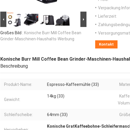
Verpackung Info
Lieferzeit:
Zahlungsbedingu
Großes Bild :
Konische Burr Mill Coffee Bean
Versorgungsmater
Grinder-Maschinen-Haushalts-Werbung
Kontakt
Konische Burr Mill Coffee Bean Grinder-Maschinen-Hausha
Beschreibung
Produkt-Name:
Espresso-Kaffeemühle (33)
Mater
14kg (33)
Kaffe
Gewicht:
Volume
Schleifscheibe:
64mm (33)
Größe
Konische GratKaffeebohne-Schleifermasc
Hervorheben: