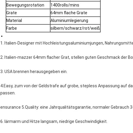
Bewegungsrotation
1400rolls/mins
Grate
64mm flache Grate
Material
Aluminiumlegierung
Farbe
silbern/schwarz/rot/weiß
1. Italien-Designer mit Hochleistungsaluminiumjungen, Nahrungsmittel
2. Italien-mazzer 64mm flacher Grat, stellen guten Geschmack der Bo
3. USA brennen herausgegeben ein.
4.Easy, zum von der Geldstrafe auf grobe, stepless Anpassung auf d
passen.
ensurance 5.Quality: eine Jahrqualitätsgarantie, normaler Gebrauch 3
6. lärmarm und Hitze langsam, niedrige Geschwindigkeit.