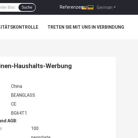
Referenzen
|
German
Suche
LITÄTSKONTROLLE
TRETEN SIE MIT UNS IN VERBINDUNG
hinen-Haushalts-Werbung
China
BEANGLASS
CE
BG64T1
and AGB:
e:
100
negotiate