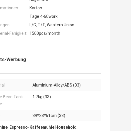
rmationen:
Karton
Tage 4-60work
ngen:
L/C, T/T, Western Union
ial-Fähigkeit:
1500pcs/month
lts-Werbung
ial:
Aluminium-Alloy/ABS (33)
e Bean Tank
1.7kg (33)
::
:
39*28*61cm (33)
hine
,
Espresso-Kaffeemühle Household
,