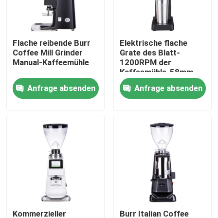
Über uns
Flache reibende Burr
Elektrische flache
Coffee Mill Grinder
Grate des Blatt-
Fabrik-Ausflug
Manual-Kaffeemühle
1200RPM der
Kaffeemühle-58mm
Anfrage absenden
Anfrage absenden
Qualitätskontrolle
Treten Sie mit uns in Verbindung
Fälle
Kaffeebohneschleifer
Burr Coffee Grinder
Kommerzieller
Burr Italian Coffee