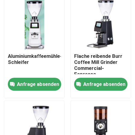
Aluminiumkaffeemühle-
Flache reibende Burr
Schleifer
Coffee Mill Grinder
Commercial-
Espresso-
Kaffeemühle
Anfrage absenden
Anfrage absenden
Haus
Produkte
VR Show