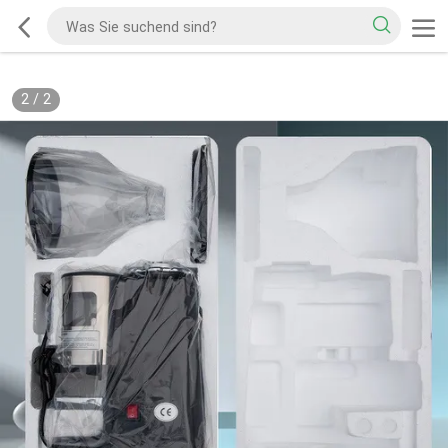
2
/
2