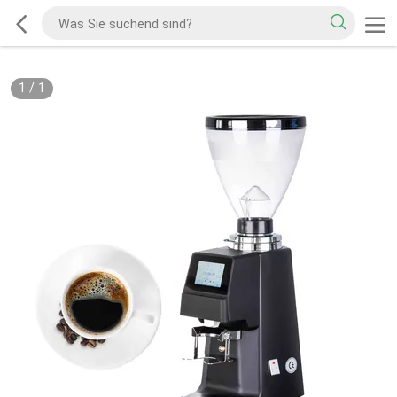
1
/
1