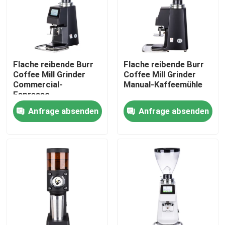
Über uns
Fabrik-Ausflug
Flache reibende Burr
Flache reibende Burr
Coffee Mill Grinder
Coffee Mill Grinder
Commercial-
Manual-Kaffeemühle
Qualitätskontrolle
Espresso-
Kaffeemühle
Anfrage absenden
Anfrage absenden
Treten Sie mit uns in Verbindung
Fälle
Kaffeebohneschleifer
Burr Coffee Grinder