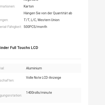
rmationen:
Karton
Hängen Sie von der Quantität ab
ngen:
T/T, L/C, Western Union
ial-Fähigkeit:
500PCS/month
rinder Full Touchs LCD
ial:
Aluminium
Volle Note LCD-Anzeige
schaften:
1400rolls/minute
ungsrotation: