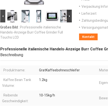
Verpackung Info
Lieferzeit:
Zahlungsbedingu
Großes Bild :
Professionelle italienische
Versorgungsmater
Handels-Anzeige Burr Coffee Grinder Full
Kontakt
Touchs LCD
Professionelle italienische Handels-Anzeige Burr Coffee G
Beschreibung
Produktname:
GratKaffeebohneschleifer
Mater
Kaffee Bean Tank
1.2kg
Eigen
Volume:
Reibende
10-15kg/h
Beweg
Geschwindigkeit: