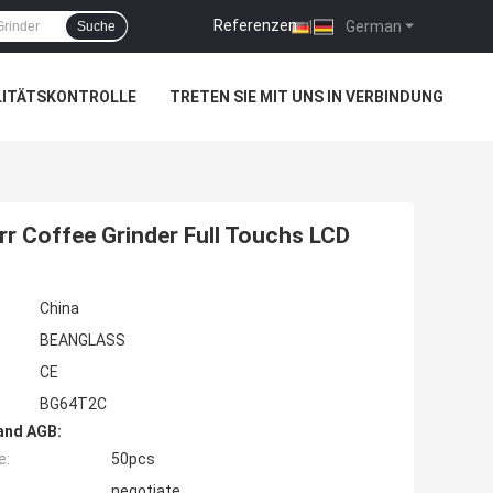
Referenzen
|
German
Suche
LITÄTSKONTROLLE
TRETEN SIE MIT UNS IN VERBINDUNG
rr Coffee Grinder Full Touchs LCD
China
BEANGLASS
CE
BG64T2C
and AGB:
e:
50pcs
negotiate