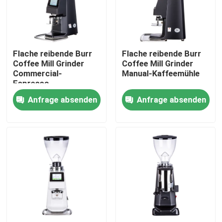
Über uns
Flache reibende Burr
Flache reibende Burr
Fabrik-Ausflug
Coffee Mill Grinder
Coffee Mill Grinder
Commercial-
Manual-Kaffeemühle
Espresso-
Qualitätskontrolle
Kaffeemühle
Anfrage absenden
Anfrage absenden
Treten Sie mit uns in Verbindung
Fälle
Kaffeebohneschleifer
Burr Coffee Grinder