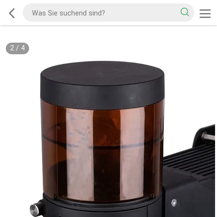
2
/
4